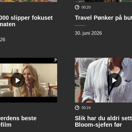
00:20
00 slipper fokuset
Travel Pønker på bu
lmaten
30. juni 2026
026
00:24
verdens beste
Slik har du aldri sett
film
Bloom-sjefen før