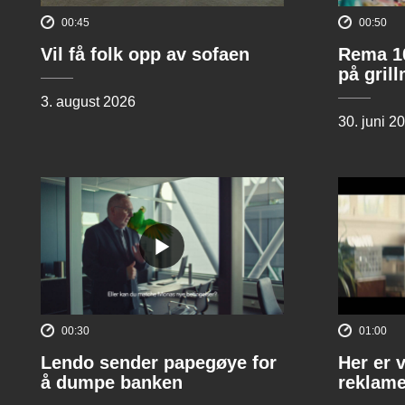
00:45
00:50
Vil få folk opp av sofaen
Rema 10
på gril
3. august 2026
30. juni 2
00:30
01:00
Lendo sender papegøye for
Her er 
å dumpe banken
reklame