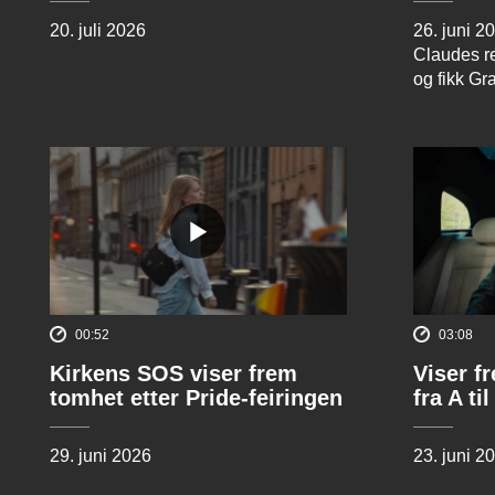
20. juli 2026
26. juni 2
Claudes re
og fikk Gr
00:52
03:08
Kirkens SOS viser frem
Viser f
tomhet etter Pride-feiringen
fra A til
29. juni 2026
23. juni 2