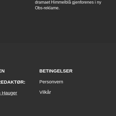
dramaet Himmelblå gjenforenes i ny
Obs-reklame.
EN
BETINGELSER
Personvern
REDAKTØR:
Vilkår
an Hauger