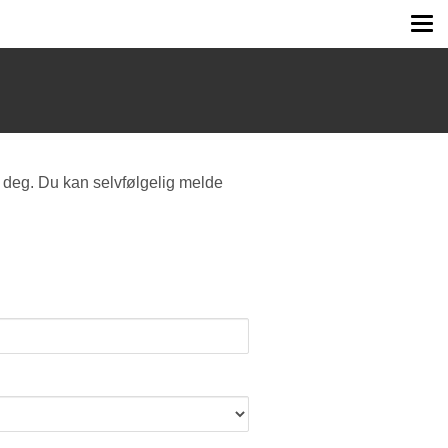
Tog
me
 deg. Du kan selvfølgelig melde