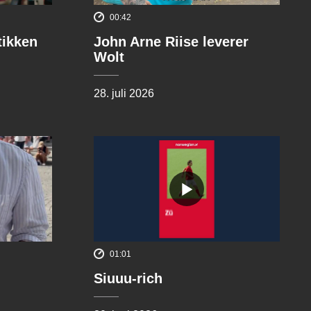
00:42
tikken
John Arne Riise leverer
Wolt
28. juli 2026
01:01
Siuuu-rich