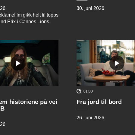
026
30. juni 2026
klamefilm gikk helt til topps
and Prix i Cannes Lions.
01:00
rem historiene på vei
Fra jord til bord
 B
26. juni 2026
026