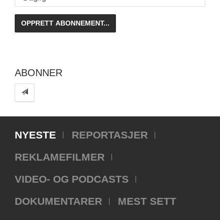
ABONNER
NYESTE
REPORTASJER
REKLAMEFILMER
VIDEO- OG PODCASTS
DOKUMENTARER
MEST SETT