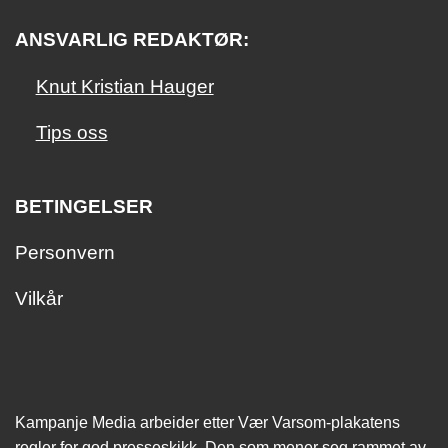
ANSVARLIG REDAKTØR:
Knut Kristian Hauger
Tips oss
BETINGELSER
Personvern
Vilkår
Kampanje Media arbeider etter Vær Varsom-plakatens
regler for god presseskikk. Den som mener seg rammet av