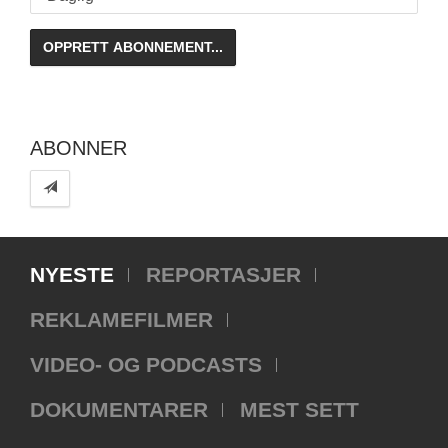
ABONNER
NYESTE
REPORTASJER
REKLAMEFILMER
VIDEO- OG PODCASTS
DOKUMENTARER
MEST SETT