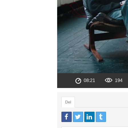
08:21
194
Del