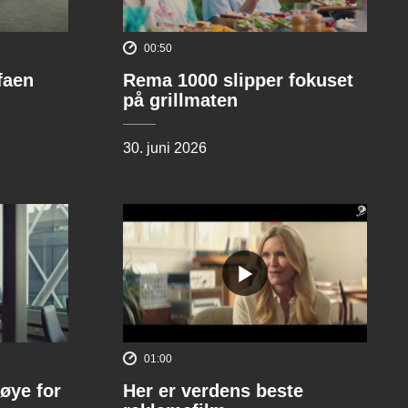
00:50
ofaen
Rema 1000 slipper fokuset
på grillmaten
30. juni 2026
01:00
øye for
Her er verdens beste