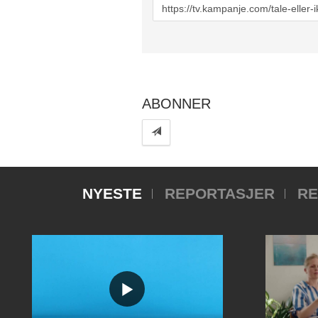
URL
to
share
ABONNER
NYESTE
REPORTASJER
RE