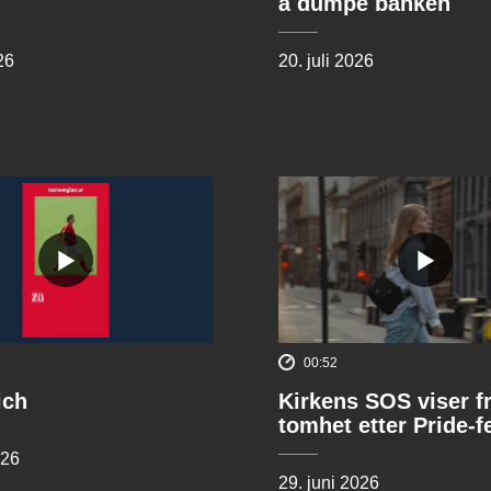
å dumpe banken
26
20. juli 2026
00:52
ich
Kirkens SOS viser f
tomhet etter Pride-f
026
29. juni 2026