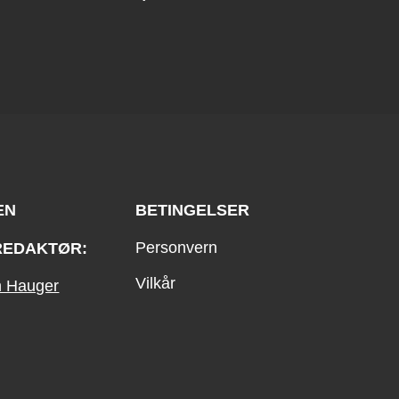
EN
BETINGELSER
Personvern
REDAKTØR:
Vilkår
an Hauger