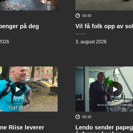
00:45
penger på deg
Vil få folk opp av s
 2026
3. august 2026
00:30
ne Riise leverer
Lendo sender papeg