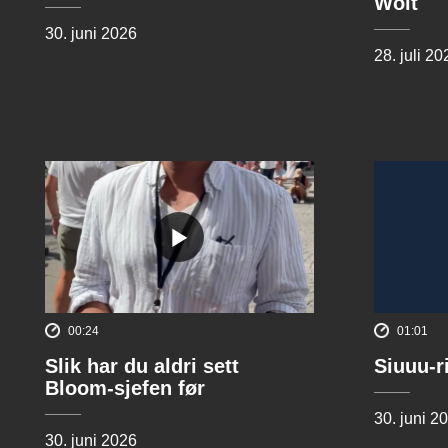
Wolt
30. juni 2026
28. juli 20
00:24
01:01
Slik har du aldri sett
Siuuu-r
Bloom-sjefen før
30. juni 2
30. juni 2026