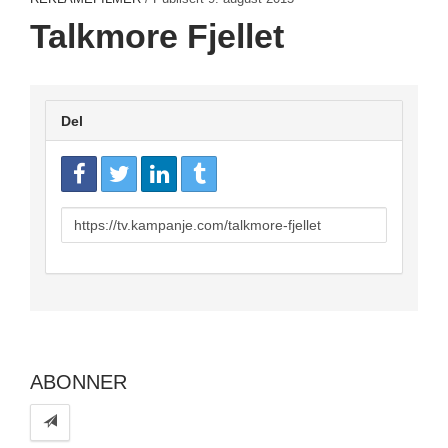
Talkmore Fjellet
Del
URL
to
share
ABONNER