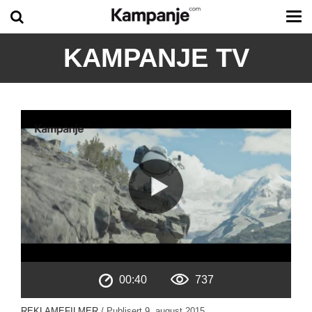
Tog
me
KAMPANJE TV
00:40
737
REKLAMEFILMER
/ Publisert
9. august 2015