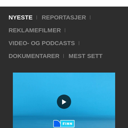
NYESTE
REPORTASJER
REKLAMEFILMER
VIDEO- OG PODCASTS
DOKUMENTARER
MEST SETT