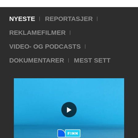
NYESTE
REPORTASJER
REKLAMEFILMER
VIDEO- OG PODCASTS
DOKUMENTARER
MEST SETT