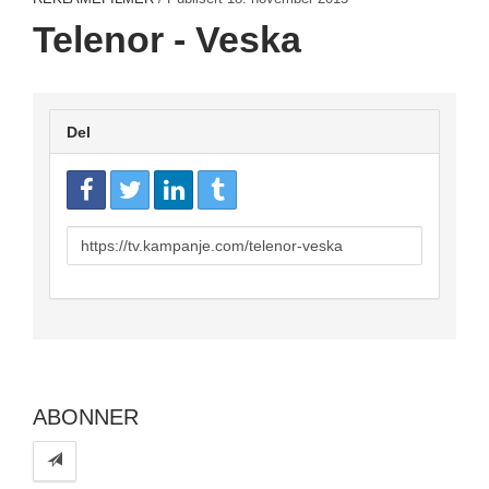
Telenor - Veska
Del
URL
to
share
ABONNER