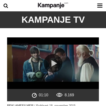
Tog
me
KAMPANJE TV
01:10
8.169
REKLAMEFILMER
/ Publisert
18. november 2015