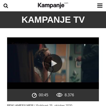
Tog
me
KAMPANJE TV
00:45
8.376
REKLAMEFILMER
/ Publisert
25. oktober 2020