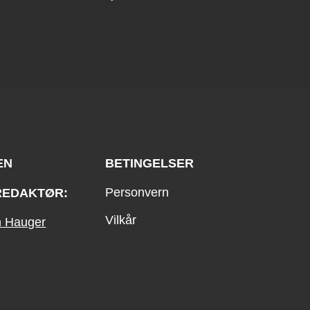
EN
BETINGELSER
Personvern
REDAKTØR:
Vilkår
an Hauger