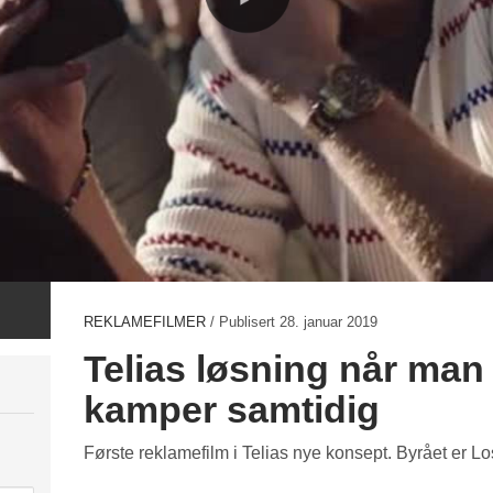
REKLAMEFILMER
/ Publisert
28. januar 2019
Telias løsning når man
kamper samtidig
Første reklamefilm i Telias nye konsept. Byrået er L