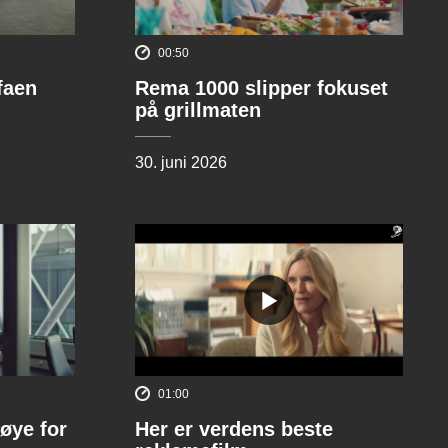
00:50
ofaen
Rema 1000 slipper fokuset
på grillmaten
30. juni 2026
01:00
øye for
Her er verdens beste