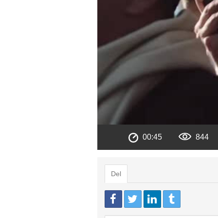
00:45
844
Del