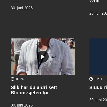
Wolt
30. juni 2026
28. juli 20
00:24
01:01
Slik har du aldri sett
Siuuu-r
Bloom-sjefen før
30. juni 2
30. juni 2026