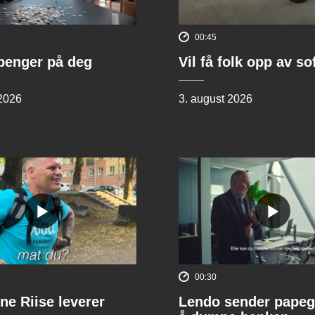
00:45
penger på deg
Vil få folk opp av s
 2026
3. august 2026
00:30
ne Riise leverer
Lendo sender papeg