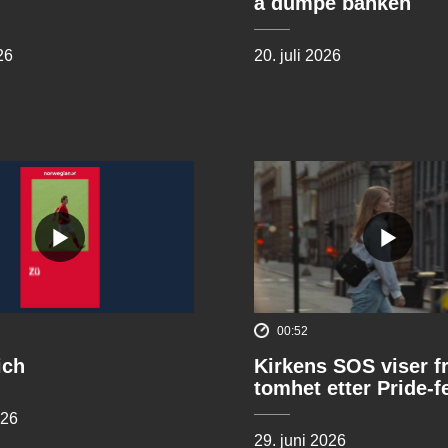
å dumpe banken
26
20. juli 2026
00:52
ich
Kirkens SOS viser f
tomhet etter Pride-f
026
29. juni 2026