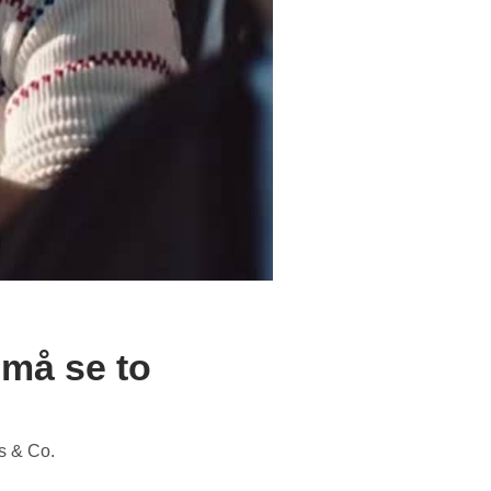
 må se to
os & Co.