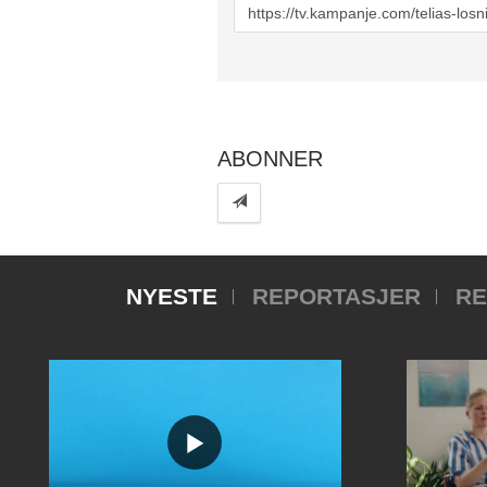
URL
to
share
ABONNER
NYESTE
REPORTASJER
RE