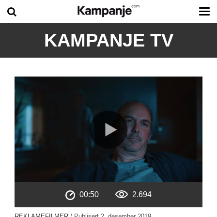
Tog
me
KAMPANJE TV
00:50
2.694
REKLAMEFILMER
/ Publisert
2. desember 2019