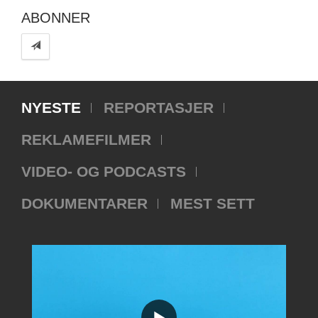
ABONNER
NYESTE
REPORTASJER
REKLAMEFILMER
VIDEO- OG PODCASTS
DOKUMENTARER
MEST SETT