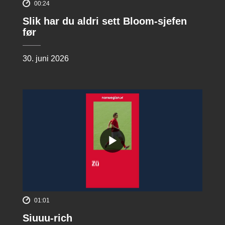
00:24
Slik har du aldri sett Bloom-sjefen
før
30. juni 2026
01:01
Siuuu-rich