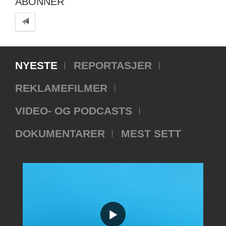
ABONNER
NYESTE
REPORTASJER
REKLAMEFILMER
VIDEO- OG PODCASTS
DOKUMENTARER
MEST SETT