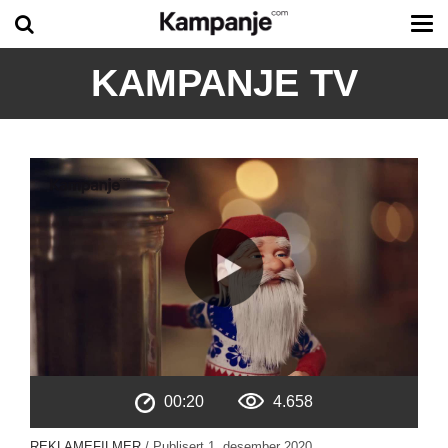
Tog
me
KAMPANJE TV
00:20
4.658
REKLAMEFILMER
/ Publisert
1. desember 2020