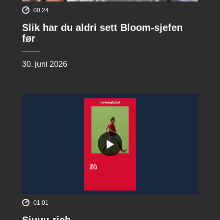
00:24
Slik har du aldri sett Bloom-sjefen
før
30. juni 2026
01:01
Siuuu-rich