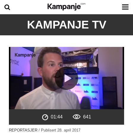
Tog
me
KAMPANJE TV
01:44
641
REPORTASJER
/ Publisert
28. april 2017