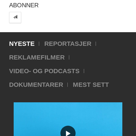
ABONNER
NYESTE
REPORTASJER
REKLAMEFILMER
VIDEO- OG PODCASTS
DOKUMENTARER
MEST SETT