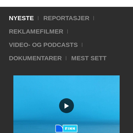
NYESTE
REPORTASJER
REKLAMEFILMER
VIDEO- OG PODCASTS
DOKUMENTARER
MEST SETT