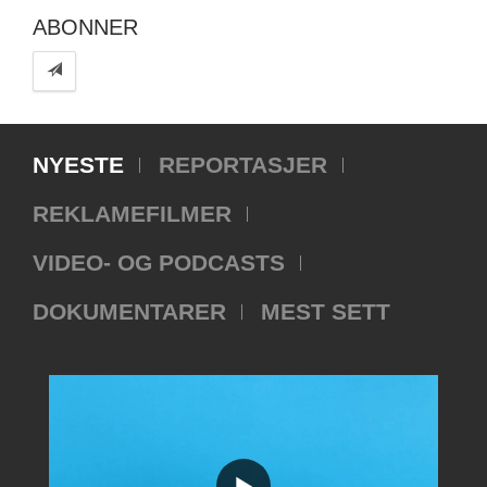
ABONNER
NYESTE
REPORTASJER
REKLAMEFILMER
VIDEO- OG PODCASTS
DOKUMENTARER
MEST SETT