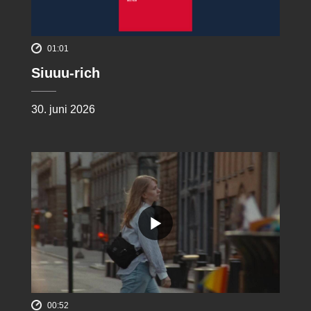
01:01
Siuuu-rich
30. juni 2026
00:52