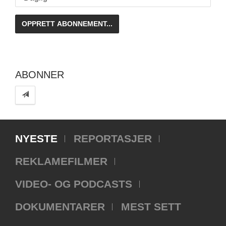
ABONNER
NYESTE
REPORTASJER
REKLAMEFILMER
VIDEO- OG PODCASTS
DOKUMENTARER
MEST SETT