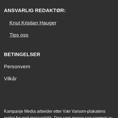
ANSVARLIG REDAKTØR:
Knut Kristian Hauger
Tips oss
BETINGELSER
Personvern
Vilkår
Kampanje Media arbeider etter Vær Varsom-plakatens
regler for god presseskikk. Den som mener seg rammet av