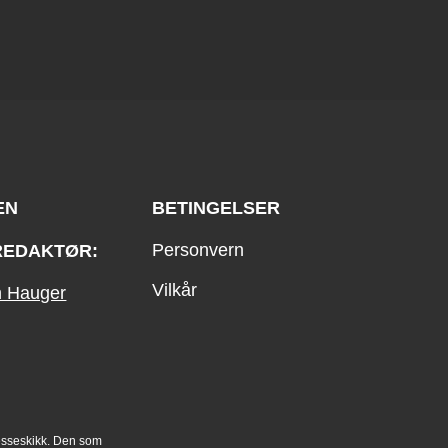
EN
BETINGELSER
Personvern
REDAKTØR:
Vilkår
an Hauger
esseskikk. Den som