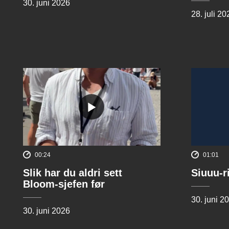
30. juni 2026
28. juli 20
00:24
01:01
Slik har du aldri sett
Siuuu-r
Bloom-sjefen før
30. juni 2
30. juni 2026