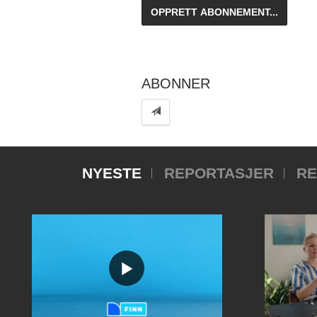
ABONNER
NYESTE
REPORTASJER
RE