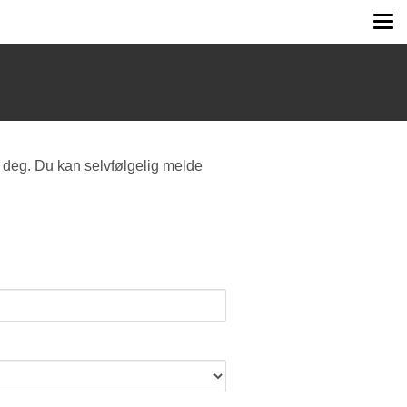
Tog
me
 deg. Du kan selvfølgelig melde