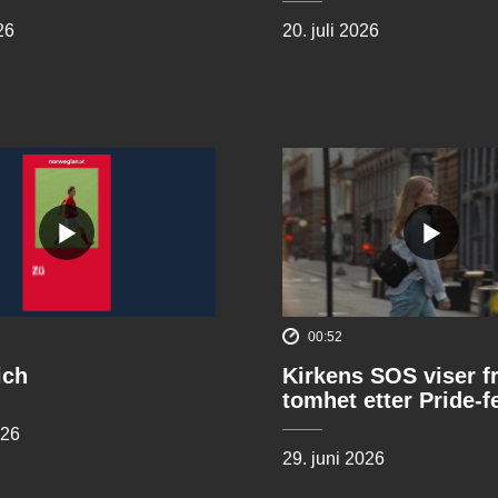
26
20. juli 2026
00:52
ich
Kirkens SOS viser f
tomhet etter Pride-f
026
29. juni 2026