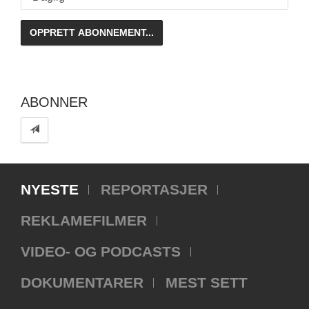
ABONNER
NYESTE
REPORTASJER
REKLAMEFILMER
VIDEO- OG PODCASTS
DOKUMENTARER
MEST SETT