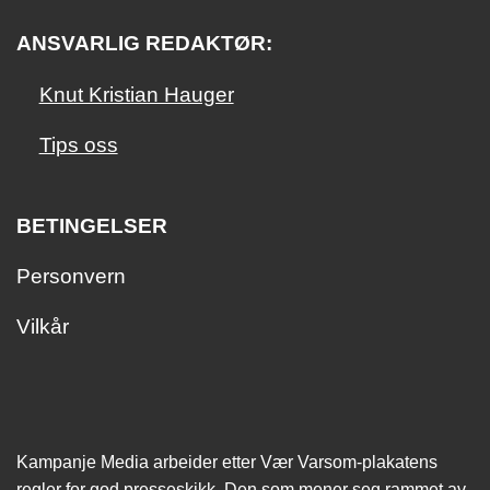
ANSVARLIG REDAKTØR:
Knut Kristian Hauger
Tips oss
BETINGELSER
Personvern
Vilkår
Kampanje Media arbeider etter Vær Varsom-plakatens
regler for god presseskikk. Den som mener seg rammet av