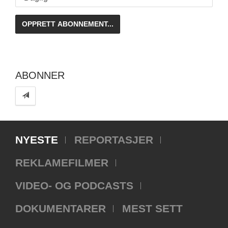
ABONNER
NYESTE
REPORTASJER
REKLAMEFILMER
VIDEO- OG PODCASTS
DOKUMENTARER
MEST SETT