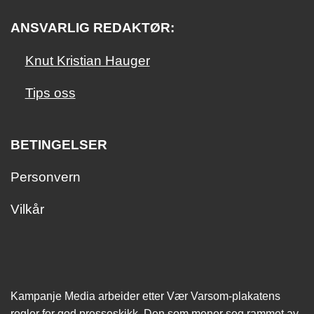
ANSVARLIG REDAKTØR:
Knut Kristian Hauger
Tips oss
BETINGELSER
Personvern
Vilkår
Kampanje Media arbeider etter Vær Varsom-plakatens
regler for god presseskikk. Den som mener seg rammet av