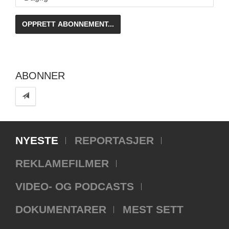
ABONNER
NYESTE
REPORTASJER
REKLAMEFILMER
VIDEO- OG PODCASTS
DOKUMENTARER
MEST SETT