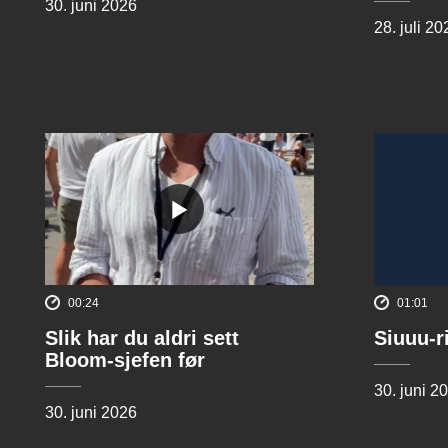
30. juni 2026
28. juli 20
00:24
01:01
Slik har du aldri sett
Siuuu-r
Bloom-sjefen før
30. juni 2
30. juni 2026