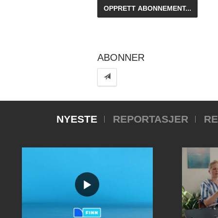
ABONNER
NYESTE
REPORTASJER
RE