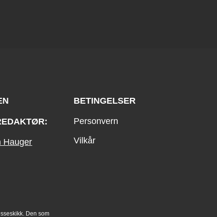
EN
BETINGELSER
Personvern
REDAKTØR:
Vilkår
an Hauger
esseskikk. Den som