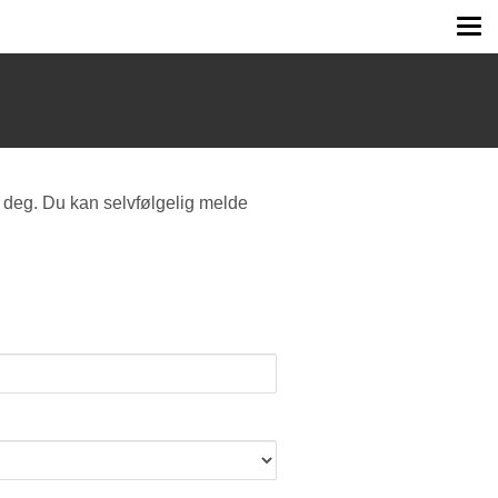
Tog
me
 deg. Du kan selvfølgelig melde