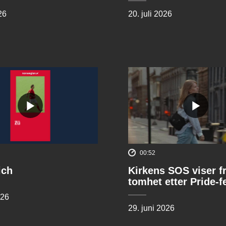
26
20. juli 2026
00:52
ich
Kirkens SOS viser f
tomhet etter Pride-f
026
29. juni 2026