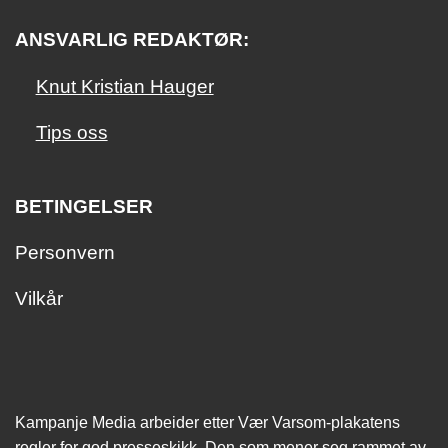
ANSVARLIG REDAKTØR:
Knut Kristian Hauger
Tips oss
BETINGELSER
Personvern
Vilkår
Kampanje Media arbeider etter Vær Varsom-plakatens
regler for god presseskikk. Den som mener seg rammet av