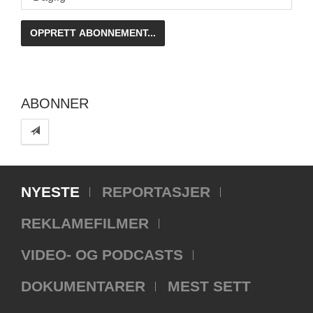
ABONNER
NYESTE
REPORTASJER
REKLAMEFILMER
VIDEO- OG PODCASTS
DOKUMENTARER
MEST SETT