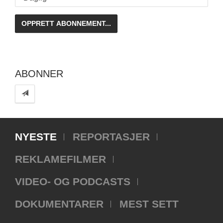
ABONNER
NYESTE
REPORTASJER
REKLAMEFILMER
VIDEO- OG PODCASTS
DOKUMENTARER
MEST SETT