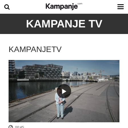
Tog
me
KAMPANJE TV
KAMPANJETV
00:45