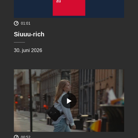
01:01
Siuuu-rich
30. juni 2026
00:52