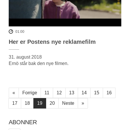
01:00
Her er Postens nye reklamefilm
31. august 2018
Ernö står bak den nye filmen.
«
Forrige
11
12
13
14
15
16
17
18
19
20
Neste
»
ABONNER