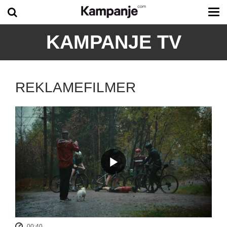
Tog
me
KAMPANJE TV
REKLAMEFILMER
00:40