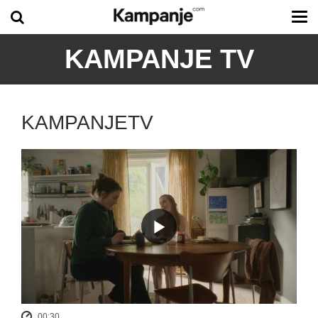
Tog
me
KAMPANJE TV
KAMPANJETV
00:30