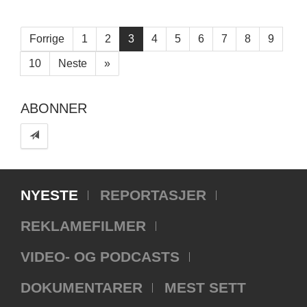
Forrige
1
2
3
4
5
6
7
8
9
10
Neste
»
ABONNER
NYESTE
REPORTASJER
REKLAMEFILMER
VIDEO- OG PODCASTS
DOKUMENTARER
MEST SETT