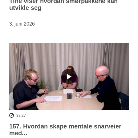
Tine viser hvordan smørpakkene kan
utvikle seg
3. juni 2026
39:27
157. Hvordan skape mentale snarveier
med...