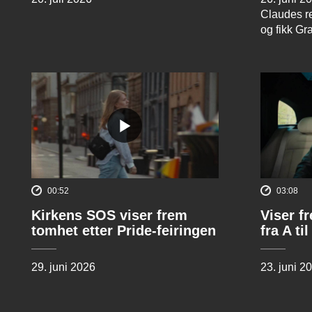
Claudes re
og fikk Gr
00:52
03:08
Kirkens SOS viser frem
Viser f
tomhet etter Pride-feiringen
fra A til
29. juni 2026
23. juni 2