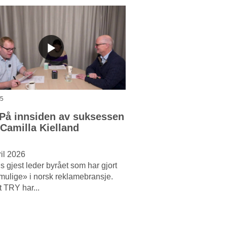
45
 På innsiden av suksessen
Camilla Kielland
ril 2026
 gjest leder byrået som har gjort
mulige» i norsk reklamebransje.
t TRY har...