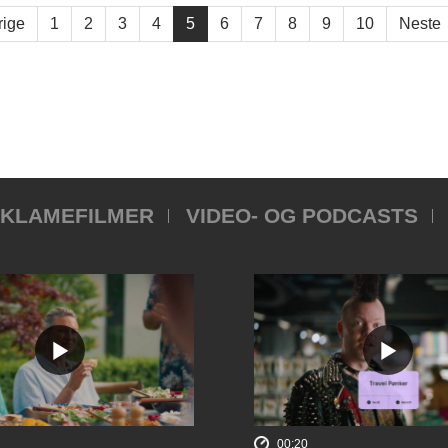
rige
1
2
3
4
5
6
7
8
9
10
Neste
KLAMEFILMER
VIDEO- OG PODCASTS
00:20