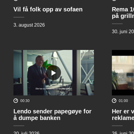
Vil få folk opp av sofaen
Rema 10
på gril
3. august 2026
30. juni 2
00:30
01:00
Lendo sender papegøye for
Her er 
å dumpe banken
reklame
20. juli 2026
26. juni 2