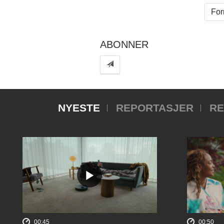
For
ABONNER
NYESTE
REPORTASJER
RE
00:45
00:50