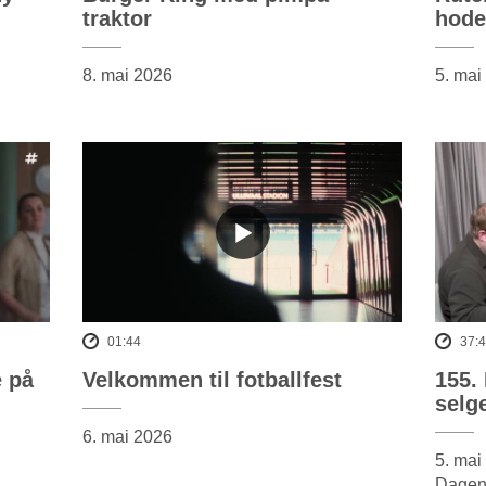
traktor
hode
8. mai 2026
5. mai
01:44
37:
 på
Velkommen til fotballfest
155. 
selge
6. mai 2026
5. mai
Dagens