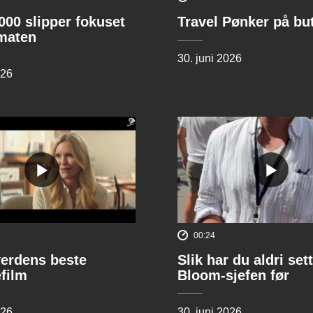
00 slipper fokuset
Travel Pønker på bu
lmaten
30. juni 2026
026
00:24
verdens beste
Slik har du aldri sett
film
Bloom-sjefen før
026
30. juni 2026