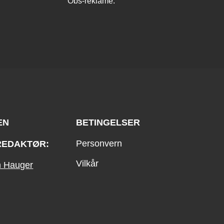
Obs-reklame.
EN
BETINGELSER
Personvern
REDAKTØR:
Vilkår
an Hauger