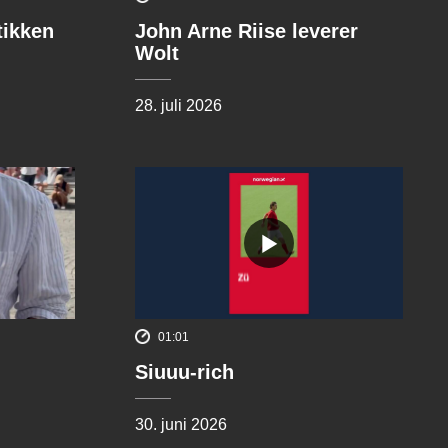
tikken
John Arne Riise leverer
Wolt
28. juli 2026
01:01
Siuuu-rich
30. juni 2026