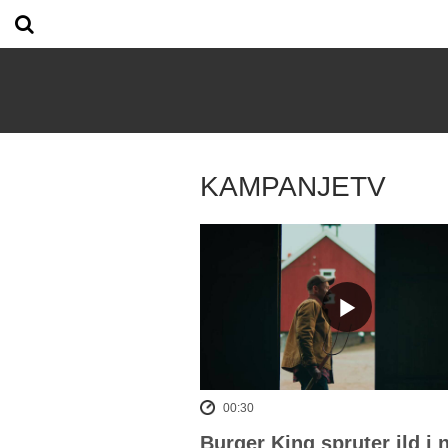
KAMPANJETV
00:30
Burger King spruter ild i 