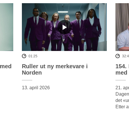
01:25
32:
 med
Ruller ut ny merkevare i
154.
Norden
med 
13. april 2026
21. ap
Dagens
det «u
Etter a