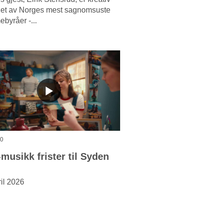
i et av Norges mest sagnomsuste
ebyråer -...
30
-musikk frister til Syden
ril 2026