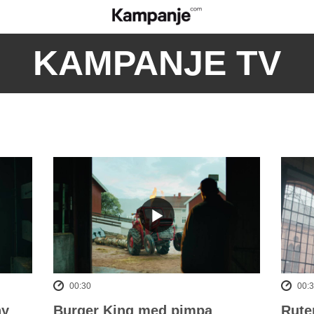
KAMPANJE TV
00:30
00:
ny
Burger King med pimpa
Rute