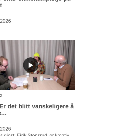
t
 2026
42
Er det blitt vanskeligere å
...
 2026
 gjest, Eirik Stensrud, er kreativ