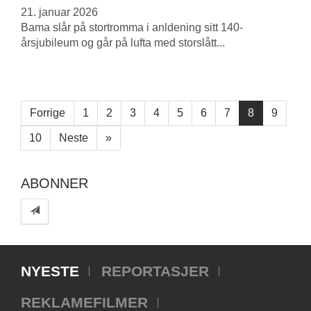
21. januar 2026
Bama slår på stortromma i anldening sitt 140-
årsjubileum og går på lufta med storslått...
Forrige
1
2
3
4
5
6
7
8
9
10
Neste
»
ABONNER
NYESTE
REPORTASJER
REKLAMEFILMER